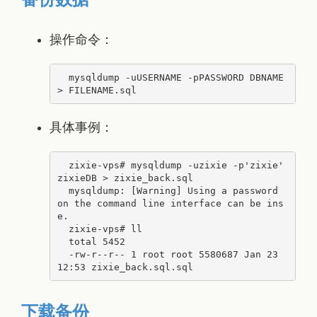
操作命令：
  mysqldump -uUSERNAME -pPASSWORD DBNAME 
具体事例：
  zixie-vps# mysqldump -uzixie -p'zixie' 
zixieDB > zixie_back.sql

  mysqldump: [Warning] Using a password 
on the command line interface can be ins
e.

  zixie-vps# ll

  total 5452

  -rw-r--r-- 1 root root 5580687 Jan 23 
下载备份