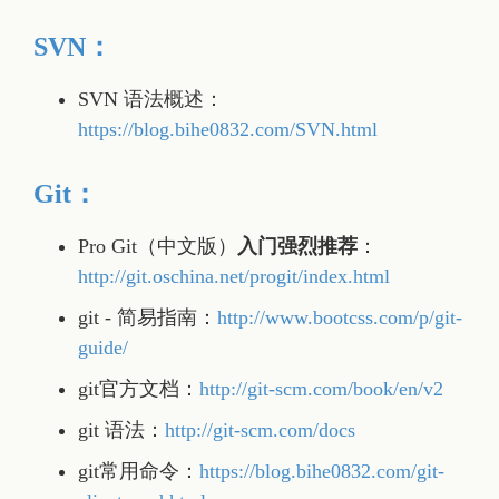
SVN：
SVN 语法概述：
https://blog.bihe0832.com/SVN.html
Git：
Pro Git（中文版）
入门强烈推荐
：
http://git.oschina.net/progit/index.html
git - 简易指南：
http://www.bootcss.com/p/git-
guide/
git官方文档：
http://git-scm.com/book/en/v2
git 语法：
http://git-scm.com/docs
git常用命令：
https://blog.bihe0832.com/git-